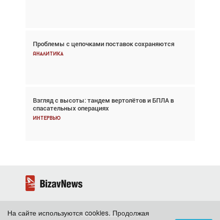
Новости
Проблемы с цепочками поставок сохраняются
Впервые с 2024 года глобальный трафик
снижается три недели подряд
Аналитика
Аналитика
Взгляд с высоты: тандем вертолётов и БПЛА в
Частный самолёт – это актив. Подходите к
спасательных операциях
покупке соответствующим образом
Интервью
Интервью
На сайте используются cookies. Продолжая
2026 ©
BizavNews