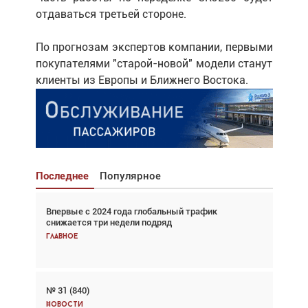
отдаваться третьей стороне.
По прогнозам экспертов компании, первыми
покупателями "старой-новой" модели станут
клиенты из Европы и Ближнего Востока.
Последнее
Популярное
Впервые с 2024 года глобальный трафик
Взгляд с высоты: тандем вертолётов и БПЛА в
снижается три недели подряд
спасательных операциях
Главное
Главное
№ 31 (840)
Авиационный фотограф Дэйв Кох: «Фотография
говорит сама за себя... а ИИ всё портит»
Новости