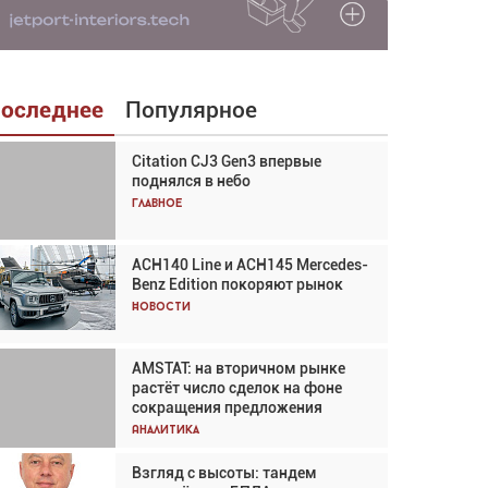
оследнее
Популярное
Citation CJ3 Gen3 впервые
Взгляд с высоты: тандем
поднялся в небо
вертолётов и БПЛА в
спасательных операциях
Главное
Главное
ACH140 Line и ACH145 Mercedes-
Авиационный фотограф Дэйв
Benz Edition покоряют рынок
Кох: «Фотография говорит сама
за себя... а ИИ всё портит»
Новости
Новости
AMSTAT: на вторичном рынке
В городах чемпионата мира
растёт число сделок на фоне
наблюдался подъём, хотя
сокращения предложения
общий трафик снизился
Аналитика
Аналитика
Взгляд с высоты: тандем
Частный самолёт – это актив.