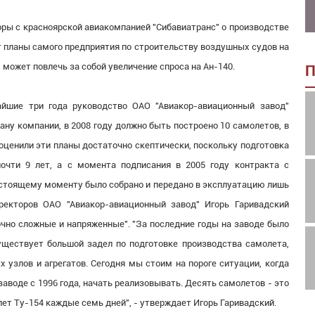
оры с красноярской авиакомпанией "Сибавиатранс" о производстве
т планы самого предприятия по строительству воздушных судов на
 может повлечь за собой увеличение спроса на Ан-140.
П
айшие три года руководство ОАО "Авиакор-авиационный завод"
лану компании, в 2008 году должно быть построено 10 самолетов, в
ы оценили эти планы достаточно скептически, поскольку подготовка
очти 9 лет, а с момента подписания в 2005 году контракта с
настоящему моменту было собрано и передано в эксплуатацию лишь
ректоров ОАО "Авиакор-авиационный завод" Игорь Гаривадский
чно сложные и напряженные". "За последние годы на заводе было
уществует большой задел по подготовке производства самолета,
 узлов и агрегатов. Сегодня мы стоим на пороге ситуации, когда
аводе с 1996 года, начать реализовывать. Десять самолетов - это
лет Ту-154 каждые семь дней", - утверждает Игорь Гаривадский.