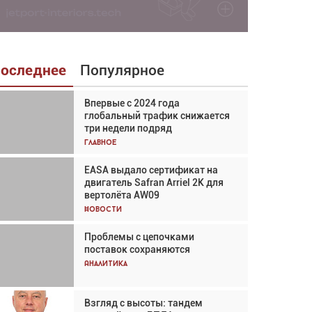
оследнее
Популярное
Впервые с 2024 года
Взгляд с высоты: тандем
глобальный трафик снижается
вертолётов и БПЛА в
три недели подряд
спасательных операциях
Главное
Главное
EASA выдало сертификат на
Авиационный фотограф Дэйв
двигатель Safran Arriel 2K для
Кох: «Фотография говорит сама
вертолёта AW09
за себя... а ИИ всё портит»
Новости
Новости
Проблемы с цепочками
Впервые с 2024 года
поставок сохраняются
глобальный трафик снижается
три недели подряд
Аналитика
Аналитика
Взгляд с высоты: тандем
Частный самолёт – это актив.