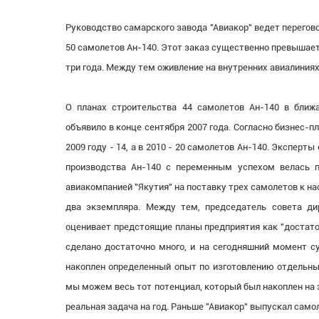
Руководство самарского завода "Авиакор" ведет перегов
50 самолетов Ан-140. Этот заказ существенно превышае
три года. Между тем оживление на внутренних авиалиниях
О планах строительства 44 самолетов Ан-140 в ближ
объявило в конце сентября 2007 года. Согласно бизнес-п
2009 году - 14, а в 2010 - 20 самолетов Ан-140. Эксперт
производства Ан-140 с переменным успехом велась п
авиакомпанией "Якутия" на поставку трех самолетов к 
два экземпляра. Между тем, председатель совета ди
оценивает предстоящие планы предприятия как "достато
сделано достаточно много, и на сегодняшний момент с
накоплен определенный опыт по изготовлению отдельных
мы можем весь тот потенциал, который был накоплен на з
реальная задача на год. Раньше "Авиакор" выпускал само