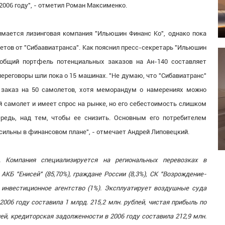
2006 году", - отметил Роман Максименко.
мается лизинговая компания "Ильюшин Финанс Ко", однако пока
летов от "Сибаавиатранса". Как пояснил пресс-секретарь "Ильюшин
 общий портфель потенциальных заказов на Ан-140 составляет
переговоры шли пока о 15 машинах. "Не думаю, что "Сибавиатранс"
 заказ на 50 самолетов, хотя меморандум о намерениях можно
ый самолет и имеет спрос на рынке, но его себестоимость слишком
ередь, над тем, чтобы ее снизить. Основным его потребителем
сильны в финансовом плане", - отмечает Андрей Липовецкий.
 Компания специализируется на региональных перевозках в
КБ "Енисей" (85,70%), граждане России (8,3%), СК "Возрождение-
ое инвестиционное агентство (1%). Эксплуатирует воздушные суда
2006 году составила 1 млрд. 215,2 млн. рублей, чистая прибыль по
лей, кредиторская задолженности в 2006 году составила 212,9 млн.