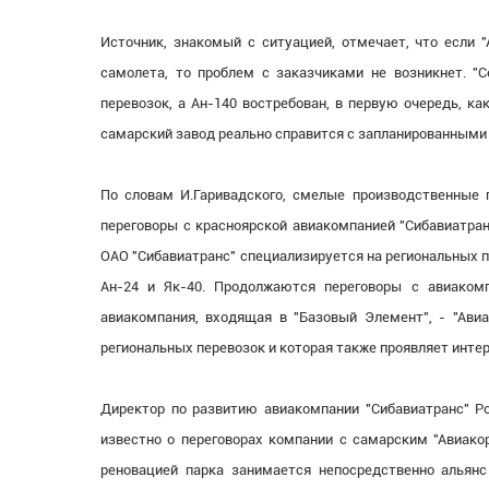
Источник, знакомый с ситуацией, отмечает, что если 
самолета, то проблем с заказчиками не возникнет. "
перевозок, а Ан-140 востребован, в первую очередь, к
самарский завод реально справится с запланированными 
По словам И.Гаривадского, смелые производственные 
переговоры с красноярской авиакомпанией "Сибавиатранс
ОАО "Сибавиатранс" специализируется на региональных 
Ан-24 и Як-40. Продолжаются переговоры с авиакомпа
авиакомпания, входящая в "Базовый Элемент", - "Ави
региональных перевозок и которая также проявляет интер
Директор по развитию авиакомпании "Сибавиатранс" Р
известно о переговорах компании с самарским "Авиакор
реновацией парка занимается непосредственно альянс