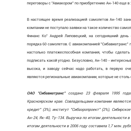
переговоры с "Авиакором" по приобретению Ан-140 еще в 
В настоящее время реализацией самолетов Ан-140 зани
компании не поступало заявки на такое количество само
Финанс Ко" Андрей Липовецкий, на сегодняшний день
порядка 60 самолетов. С авиакомпанией "Сибавиатранс" 
настолько платежеспособная компания, чтобы сделать
подписать какой угодно. Безусловно, Ан-140 - интересн
высока, и заводу сейчас надо работать, в первую оч
являются региональные авиакомпании, которые не столь 
ОАО "Сибавиатранс"
создано 23 февраля 1995 года.
Красноярском крае. Совладельцами компании являются А
кредит" (3%), институт "Сибаэропроект" (2%), Сибирск
Ан-24, Як-40, Ту-134. Выручка по итогам деятельности в 
итогам деятельности в 2006 году составила 1,7 млн. руб