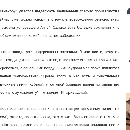
"Авиакору" удастся выдержать заявленный график производства
Сейчас уже можно говорить о начале возрождения региональных
ак замена устаревшего Ан-24. Однако есть большие сомнения, что
объемами и сроками", - полагает собеседник.
планы завода уже подкреплены заказами. В частности, ведутся
", входящей в альянс AiRUnion, о поставке 50 самолетов Ан-140.
перевозках, а основными воздушными судами в ее парке являются
нией "Регион-авиа". "Кроме этого, у нас есть и собственная
ационные линии Кубани", у которой большие планы по развитию
ес к этому самолету", - отмечает И.Гаривадский.
оман Максименко заявил, что в настоящее время ему ничего не
ом", однако, по его словам, это может быть связано с тем, что
 AiRUnion. "Самостоятельно наша авиакомпания начинала вести