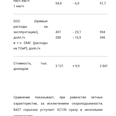
пасс∙км/ч
54,8
- 6,0
51,7
т∙км/ч
DOC (прямые
расходы на
эксплуатацию),
457
- 23,1
594
долл./ч
288
- 16,5
345
в т.ч. DMC (расходы
на ТОиР), долл./ч
Стоимость, тыс.
3 121
+ 9,9
2 841
долларов
Сравнение показывает, при равенстве летных
характеристик, за исключением скороподъемности,
В427 серьезно уступает ЕС135 сразу в нескольких
номинациях: