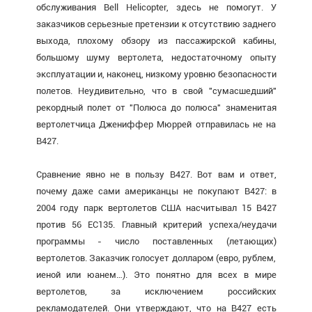
обслуживания Bell Helicopter, здесь не помогут. У
заказчиков серьезные претензии к отсутствию заднего
выхода, плохому обзору из пассажирской кабины,
большому шуму вертолета, недостаточному опыту
эксплуатации и, наконец, низкому уровню безопасности
полетов. Неудивительно, что в свой "сумасшедший"
рекордный полет от "Полюса до полюса" знаменитая
вертолетчица Джениффер Мюррей отправилась не на
В427.
Сравнение явно не в пользу В427. Вот вам и ответ,
почему даже сами американцы не покупают В427: в
2004 году парк вертолетов США насчитывал 15 В427
против 56 ЕС135. Главный критерий успеха/неудачи
программы - число поставленных (летающих)
вертолетов. Заказчик голосует долларом (евро, рублем,
иеной или юанем…). Это понятно для всех в мире
вертолетов, за исключением российских
рекламодателей. Они утверждают, что на В427 есть