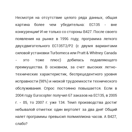
Несмотря на отсутствие целого ряда данных, общая
картина более чем убедительна: ЕС135 - вне
конкуренции! И не только со стороны В427. После своего
появления на рынке в 1996 году, программа легкого
двухдвигательного ЕС135Т2/Р2 (с двумя вариантами
силовой установки Turbomeca или Pratt & Whitney Canada
- это тоже плюс) добилась подавляющего
преимущества. В основном, за счет высоких летно-
технических характеристик, беспрецедентного уровня
исправности (98%) и низкой трудоемкости технического
обслуживания. Спрос постоянно повышается. Если в
2004 году Eurocopter получил 67 заказов на ЕС135, в 2005
г. - 85, то 2007 г. уже 134. Темп производства достиг
небывалой отметки: один вертолет за два дня! Общий
налет программы превысил полмиллиона часов. А В427,
слабо?