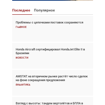
Последнее
Популярное
Проблемы с цепочками поставок сохраняются
Взгляд с высоты: тандем вертолётов и БПЛА в
спасательных операциях
Главное
Главное
Honda Aircraft сертифицировал HondaJet Elite II в
Авиационный фотограф Дэйв Кох: «Фотография
Бразилии
говорит сама за себя... а ИИ всё портит»
Новости
Новости
AMSTAT: на вторичном рынке растёт число сделок
Проблемы с цепочками поставок сохраняются
на фоне сокращения предложения
Аналитика
Аналитика
Взгляд с высоты: тандем вертолётов и БПЛА в
Частный самолёт – это актив. Подходите к