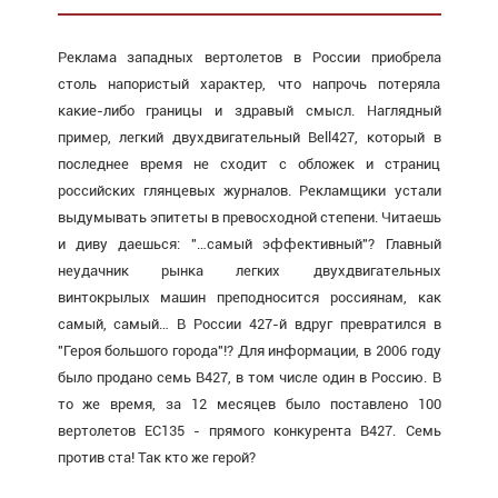
Реклама западных вертолетов в России приобрела
столь напористый характер, что напрочь потеряла
какие-либо границы и здравый смысл. Наглядный
пример, легкий двухдвигательный Bell427, который в
последнее время не сходит с обложек и страниц
российских глянцевых журналов. Рекламщики устали
выдумывать эпитеты в превосходной степени. Читаешь
и диву даешься: "…самый эффективный"? Главный
неудачник рынка легких двухдвигательных
винтокрылых машин преподносится россиянам, как
самый, самый… В России 427-й вдруг превратился в
"Героя большого города"!? Для информации, в 2006 году
было продано семь В427, в том числе один в Россию. В
то же время, за 12 месяцев было поставлено 100
вертолетов ЕС135 - прямого конкурента В427. Семь
против ста! Так кто же герой?