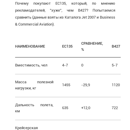
Почему покупают ЕС135, который, по мнению
рекламодателей, "хуже", чем В427? Попытаемся
сравнить (данные взяты из Каталога Jet 2007 и Business
& Commercial Aviation).
СРАВНЕНИЕ,
НАИМЕНОВАНИЕ
ЕС135
В427
%
Вместимость, чел
4-7
0
5-7
Масса полезной
1455
-29,9
1120
нагрузки, кг
Дальность полета,
635
+12,0
722
км
Крейсерская