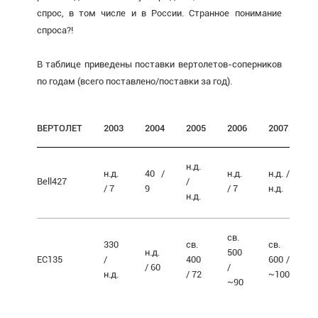
спрос, в том числе и в России. Странное понимание
спроса?!
В таблице приведены поставки вертолетов-соперников
по годам (всего поставлено/поставки за год).
ВЕРТОЛЕТ
2003
2004
2005
2006
2007
н.д.
н.д.
40 /
н.д.
н.д. /
Вell427
/
/ 7
9
/ 7
н.д.
н.д.
св.
330
св.
св.
н.д.
500
ЕС135
/
400
600 /
/ 60
/
н.д.
/ 72
~100
~90