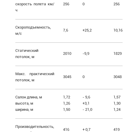
скорость полета км/
256
0
256
ч
Скороподъемность,
7,6
+25,2
10,16
м/с
Статический
2010
-9,9
1829
потолок, м
Макс. практический
3045
0
3048
потолок, м
Салон длина, м
1,72
- 9,6
1,57
высота, м
1,26
+3,1
1,30
ширина, м
1,50
- 21,0
1,24
Производительность,
416
+ 0,7
419