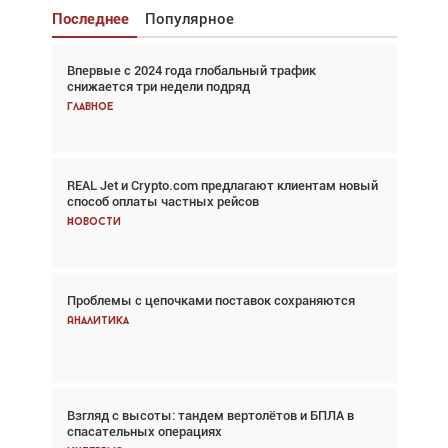
Последнее
Популярное
Впервые с 2024 года глобальный трафик
Взгляд с высоты: тандем вертолётов и БПЛА в
снижается три недели подряд
спасательных операциях
Главное
Главное
REAL Jet и Crypto.com предлагают клиентам новый
Авиационный фотограф Дэйв Кох: «Фотография
способ оплаты частных рейсов
говорит сама за себя... а ИИ всё портит»
Новости
Новости
Проблемы с цепочками поставок сохраняются
Впервые с 2024 года глобальный трафик
снижается три недели подряд
Аналитика
Аналитика
Взгляд с высоты: тандем вертолётов и БПЛА в
Частный самолёт – это актив. Подходите к
спасательных операциях
покупке соответствующим образом