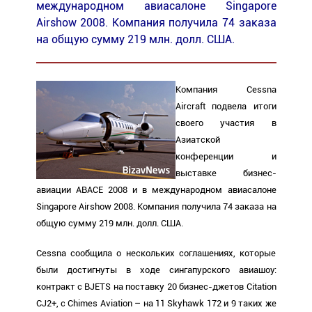
международном авиасалоне Singapore
Airshow 2008. Компания получила 74 заказа
на общую сумму 219 млн. долл. США.
Компания Сessna
Aircraft подвела итоги
своего участия в
Азиатской
конференции и
выставке бизнес-
авиации ABACE 2008 и в международном авиасалоне
Singapore Airshow 2008. Компания получила 74 заказа на
общую сумму 219 млн. долл. США.
Сessna сообщила о нескольких соглашениях, которые
были достигнуты в ходе сингапурского авиашоу:
контракт с BJETS на поставку 20 бизнес-джетов
Citation
CJ2+
, с Chimes Aviation – на 11 Skyhawk 172 и 9 таких же