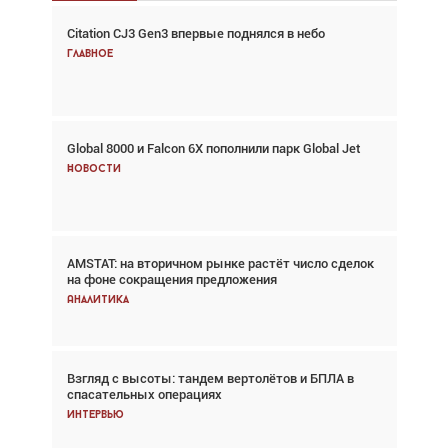
Citation CJ3 Gen3 впервые поднялся в небо
Взгляд с высоты: тандем вертолётов и БПЛА в
спасательных операциях
Главное
Главное
Global 8000 и Falcon 6X пополнили парк Global Jet
Авиационный фотограф Дэйв Кох: «Фотография
говорит сама за себя... а ИИ всё портит»
Новости
Новости
AMSTAT: на вторичном рынке растёт число сделок
В городах чемпионата мира наблюдался подъём,
на фоне сокращения предложения
хотя общий трафик снизился
Аналитика
Аналитика
Взгляд с высоты: тандем вертолётов и БПЛА в
Частный самолёт – это актив. Подходите к
спасательных операциях
покупке соответствующим образом
Интервью
Интервью