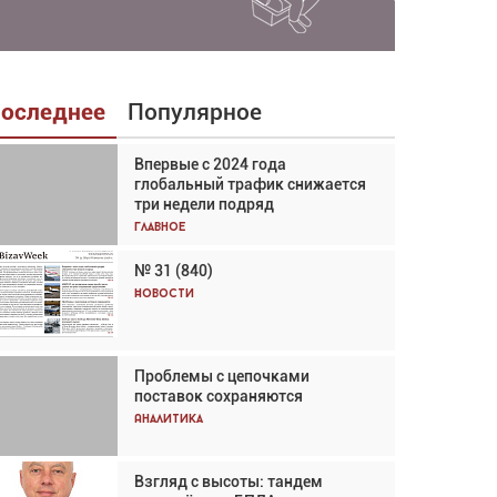
оследнее
Популярное
Впервые с 2024 года
Взгляд с высоты: тандем
глобальный трафик снижается
вертолётов и БПЛА в
три недели подряд
спасательных операциях
Главное
Главное
№ 31 (840)
Авиационный фотограф Дэйв
Кох: «Фотография говорит сама
Новости
за себя... а ИИ всё портит»
Новости
Проблемы с цепочками
Впервые с 2024 года
поставок сохраняются
глобальный трафик снижается
три недели подряд
Аналитика
Аналитика
Взгляд с высоты: тандем
Частный самолёт – это актив.