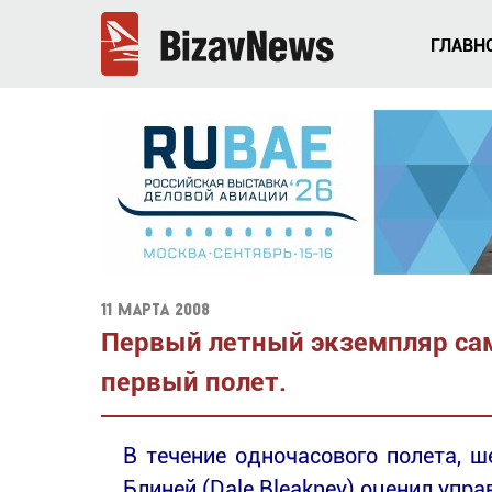
ГЛАВН
11 марта 2008
Первый летный экземпляр сам
первый полет.
В течение одночасового полета, ш
Блиней (Dale Bleakney) оценил упр