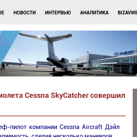
ОЕ
НОВОСТИ
ИНТЕРВЬЮ
АНАЛИТИКА
BIZAVW
олета Cessna SkyCatcher совершил
еф-пилот компании Cessna Aircraft Дэйл
авляемость, сделав несколько маневров.