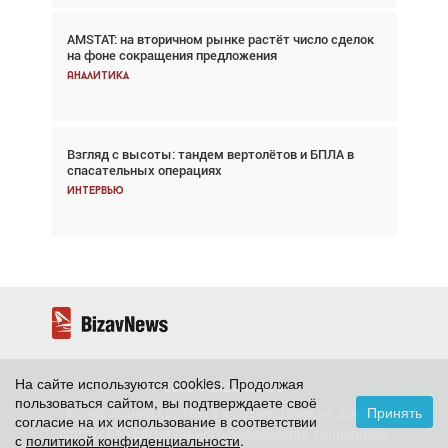
AMSTAT: на вторичном рынке растёт число сделок
Проблемы с цепочками поставок сохраняются
на фоне сокращения предложения
Аналитика
Аналитика
Взгляд с высоты: тандем вертолётов и БПЛА в
Частный самолёт – это актив. Подходите к
спасательных операциях
покупке соответствующим образом
Интервью
Интервью
На сайте используются cookies. Продолжая
2026 ©
BizavNews
пользоваться сайтом, вы подтверждаете своё
Принять
Копирование контента и размещение на других
согласие на их использование в соответствии
сайтах без специального разрешения запрещено.
с
политикой конфиденциальности
.