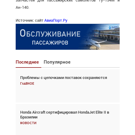
запчастей для пассажирских самолетов Ту-154М и
Ан-140.
Источник: сайт
АвиаПорт.Ру
Последнее
Популярное
Проблемы с цепочками поставок сохраняются
Взгляд с высоты: тандем вертолётов и БПЛА в
спасательных операциях
Главное
Главное
Honda Aircraft сертифицировал HondaJet Elite II в
Авиационный фотограф Дэйв Кох: «Фотография
Бразилии
говорит сама за себя... а ИИ всё портит»
Новости
Новости