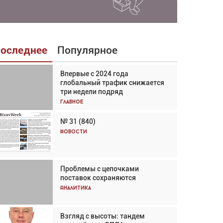
оследнее
Популярное
Впервые с 2024 года
Взгляд с высоты: тандем
глобальный трафик снижается
вертолётов и БПЛА в
три недели подряд
спасательных операциях
Главное
Главное
№ 31 (840)
Авиационный фотограф Дэйв
Кох: «Фотография говорит сама
Новости
за себя... а ИИ всё портит»
Новости
Проблемы с цепочками
Впервые с 2024 года
поставок сохраняются
глобальный трафик снижается
три недели подряд
Аналитика
Аналитика
Взгляд с высоты: тандем
Частный самолёт – это актив.