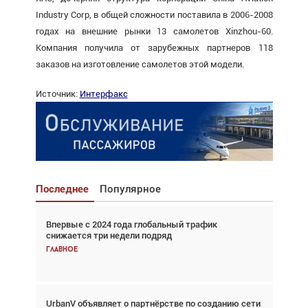
Industry Corp, в общей сложности поставила в 2006-2008
годах на внешние рынки 13 самолетов Xinzhou-60.
Компания получила от зарубежных партнеров 118
заказов на изготовление самолетов этой модели.
Источник:
Интерфакс
Последнее
Популярное
Впервые с 2024 года глобальный трафик
Взгляд с высоты: тандем вертолётов и БПЛА в
снижается три недели подряд
спасательных операциях
Главное
Главное
UrbanV объявляет о партнёрстве по созданию сети
Авиационный фотограф Дэйв Кох: «Фотография