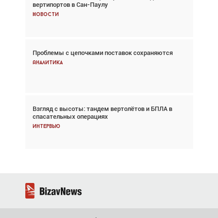
вертипортов в Сан-Паулу
говорит сама за себя... а ИИ всё портит»
Новости
Новости
Проблемы с цепочками поставок сохраняются
Впервые с 2024 года глобальный трафик
снижается три недели подряд
Аналитика
Аналитика
Взгляд с высоты: тандем вертолётов и БПЛА в
Частный самолёт – это актив. Подходите к
спасательных операциях
покупке соответствующим образом
Интервью
Интервью