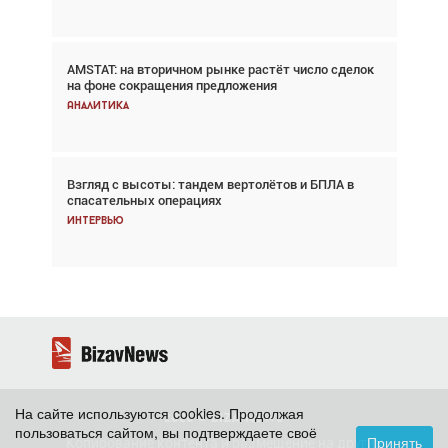
AMSTAT: на вторичном рынке растёт число сделок
В городах чемпионата мира наблюдался подъём,
на фоне сокращения предложения
хотя общий трафик снизился
Аналитика
Аналитика
Взгляд с высоты: тандем вертолётов и БПЛА в
Частный самолёт – это актив. Подходите к
спасательных операциях
покупке соответствующим образом
Интервью
Интервью
На сайте используются cookies. Продолжая
2026 ©
BizavNews
пользоваться сайтом, вы подтверждаете своё
Принять
Копирование контента и размещение на других