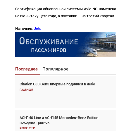
Сертификация обновленной системы Avio NG намечена
на июнь текущего года, а поставки – на третий квартал.
Источник:
Jets
Последнее
Популярное
Citation CJ3 Gen3 впервые поднялся в небо
Взгляд с высоты: тандем вертолётов и БПЛА в
спасательных операциях
Главное
Главное
ACH140 Line и ACH145 Mercedes-Benz Edition
Авиационный фотограф Дэйв Кох: «Фотография
покоряют рынок
говорит сама за себя... а ИИ всё портит»
Новости
Новости