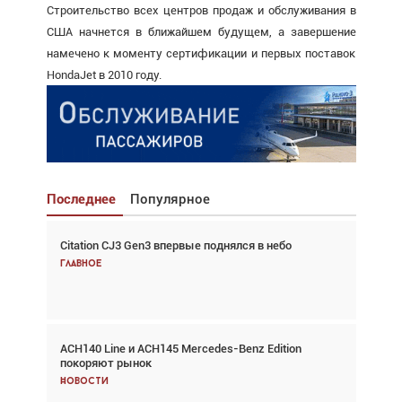
Строительство всех центров продаж и обслуживания в
США начнется в ближайшем будущем, а завершение
намечено к моменту сертификации и первых поставок
HondaJet в 2010 году.
Последнее
Популярное
Citation CJ3 Gen3 впервые поднялся в небо
Взгляд с высоты: тандем вертолётов и БПЛА в
спасательных операциях
Главное
Главное
ACH140 Line и ACH145 Mercedes-Benz Edition
Авиационный фотограф Дэйв Кох: «Фотография
покоряют рынок
говорит сама за себя... а ИИ всё портит»
Новости
Новости