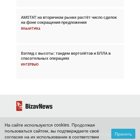
AMSTAT: на вторичном рынке растёт число сделок
В городах чемпионата мира наблюдался подъём,
на фоне сокращения предложения
хотя общий трафик снизился
Аналитика
Аналитика
Взгляд с высоты: тандем вертолётов и БПЛА в
Частный самолёт – это актив. Подходите к
спасательных операциях
покупке соответствующим образом
Интервью
Интервью
На сайте используются cookies. Продолжая
2026 ©
BizavNews
пользоваться сайтом, вы подтверждаете своё
Принять
Копирование контента и размещение на других
согласие на их использование в соответствии