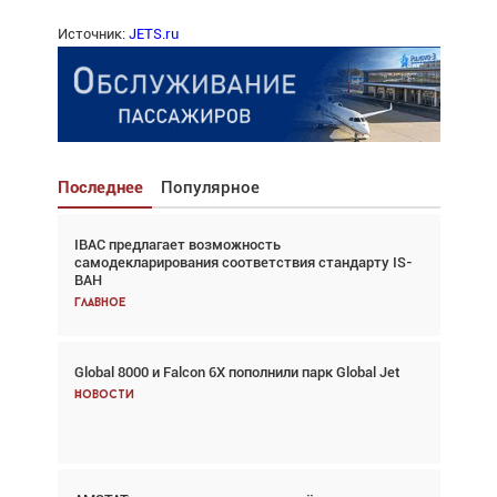
Источник:
JETS.ru
Последнее
Популярное
IBAC предлагает возможность
Взгляд с высоты: тандем вертолётов и БПЛА в
самодекларирования соответствия стандарту IS-
спасательных операциях
BAH
Главное
Главное
Global 8000 и Falcon 6X пополнили парк Global Jet
Авиационный фотограф Дэйв Кох: «Фотография
говорит сама за себя... а ИИ всё портит»
Новости
Новости