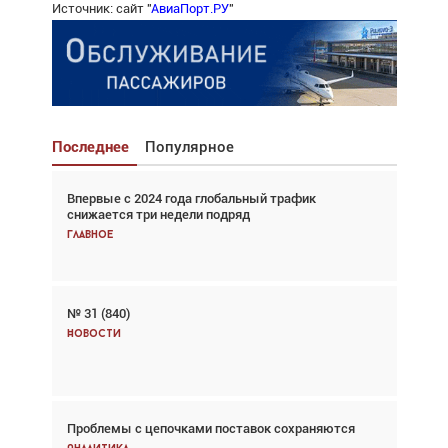
Источник: сайт "
АвиаПорт.РУ
"
Последнее
Популярное
Впервые с 2024 года глобальный трафик
Взгляд с высоты: тандем вертолётов и БПЛА в
снижается три недели подряд
спасательных операциях
Главное
Главное
№ 31 (840)
Авиационный фотограф Дэйв Кох: «Фотография
говорит сама за себя... а ИИ всё портит»
Новости
Новости
Проблемы с цепочками поставок сохраняются
Впервые с 2024 года глобальный трафик
снижается три недели подряд