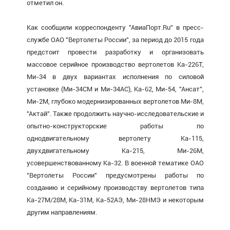
отметил он.
Как сообщили корреспонденту "АвиаПорт.Ru" в пресс-
службе ОАО "Вертолеты России", за период до 2015 года
предстоит провести разработку и организовать
массовое серийное производство вертолетов Ка-226Т,
Ми-34 в двух вариантах исполнения по силовой
установке (Ми-34СМ и Ми-34АС), Ка-62, Ми-54, "Ансат",
Ми-2М, глубоко модернизированных вертолетов Ми-8М,
"Актай". Также продолжить научно-исследовательские и
опытно-конструкторские работы по
однодвигательному вертолету Ка-115,
двухдвигательному Ка-215, Ми-26М,
усовершенствованному Ка-32. В военной тематике ОАО
"Вертолеты России" предусмотрены работы по
созданию и серийному производству вертолетов типа
Ка-27М/28М, Ка-31М, Ка-52АЭ, Ми-28НМЭ и некоторым
другим направлениям.