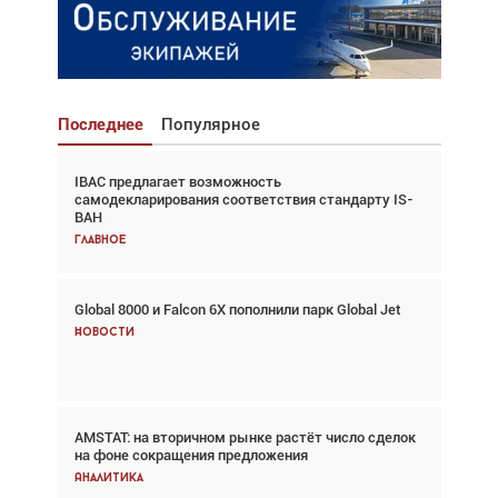
Последнее
Популярное
IBAC предлагает возможность
Взгляд с высоты: тандем вертолётов и БПЛА в
самодекларирования соответствия стандарту IS-
спасательных операциях
BAH
Главное
Главное
Global 8000 и Falcon 6X пополнили парк Global Jet
Авиационный фотограф Дэйв Кох: «Фотография
говорит сама за себя... а ИИ всё портит»
Новости
Новости
AMSTAT: на вторичном рынке растёт число сделок
В городах чемпионата мира наблюдался подъём,
на фоне сокращения предложения
хотя общий трафик снизился
Аналитика
Аналитика