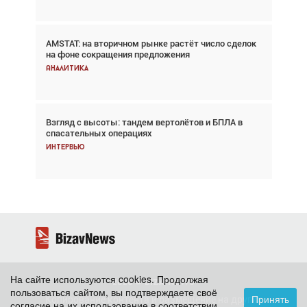
AMSTAT: на вторичном рынке растёт число сделок
Проблемы с цепочками поставок сохраняются
на фоне сокращения предложения
Аналитика
Аналитика
Взгляд с высоты: тандем вертолётов и БПЛА в
Частный самолёт – это актив. Подходите к
спасательных операциях
покупке соответствующим образом
Интервью
Интервью
На сайте используются cookies. Продолжая
2026 ©
BizavNews
пользоваться сайтом, вы подтверждаете своё
Принять
Копирование контента и размещение на других
согласие на их использование в соответствии