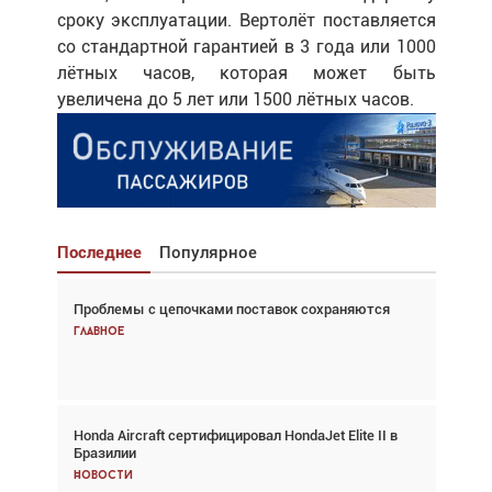
сроку эксплуатации. Вертолёт поставляется
со стандартной гарантией в 3 года или 1000
лётных часов, которая может быть
увеличена до 5 лет или 1500 лётных часов.
Последнее
Популярное
Проблемы с цепочками поставок сохраняются
Взгляд с высоты: тандем вертолётов и БПЛА в
спасательных операциях
Главное
Главное
Honda Aircraft сертифицировал HondaJet Elite II в
Авиационный фотограф Дэйв Кох: «Фотография
Бразилии
говорит сама за себя... а ИИ всё портит»
Новости
Новости