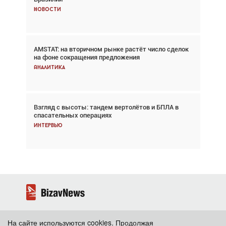
Новости
Новости
AMSTAT: на вторичном рынке растёт число сделок
Проблемы с цепочками поставок сохраняются
на фоне сокращения предложения
Аналитика
Аналитика
Взгляд с высоты: тандем вертолётов и БПЛА в
Частный самолёт – это актив. Подходите к
спасательных операциях
покупке соответствующим образом
Интервью
Интервью
На сайте используются cookies. Продолжая
2026 ©
BizavNews