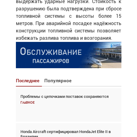
выдержать ударные нагрузки. Стойкость к
разрушению была подтверждена при сбросе
топливной системы с высоты более 15
метров. При аварийной посадке надёжность
конструкции топливной системы позволяет
избежать разлива топлива и возгорания.
Последнее
Популярное
Проблемы с цепочками поставок сохраняются
Взгляд с высоты: тандем вертолётов и БПЛА в
спасательных операциях
Главное
Главное
Honda Aircraft сертифицировал HondaJet Elite II в
Авиационный фотограф Дэйв Кох: «Фотография
Бразилии
говорит сама за себя... а ИИ всё портит»