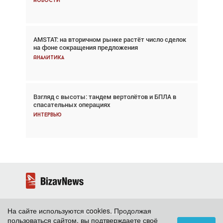
Новости
Новости
AMSTAT: на вторичном рынке растёт число сделок
Проблемы с цепочками поставок сохраняются
на фоне сокращения предложения
Аналитика
Аналитика
Взгляд с высоты: тандем вертолётов и БПЛА в
Частный самолёт – это актив. Подходите к
спасательных операциях
покупке соответствующим образом
Интервью
Интервью
На сайте используются cookies. Продолжая
2026 ©
BizavNews
пользоваться сайтом, вы подтверждаете своё