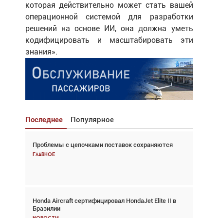
которая действительно может стать вашей
операционной системой для разработки
решений на основе ИИ, она должна уметь
кодифицировать и масштабировать эти
знания».
Последнее
Популярное
Проблемы с цепочками поставок сохраняются
Взгляд с высоты: тандем вертолётов и БПЛА в
спасательных операциях
Главное
Главное
Honda Aircraft сертифицировал HondaJet Elite II в
Авиационный фотограф Дэйв Кох: «Фотография
Бразилии
говорит сама за себя... а ИИ всё портит»