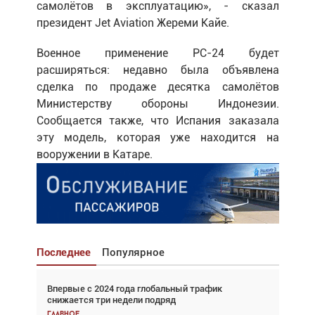
самолётов в эксплуатацию», - сказал
президент
Jet
Aviation
Жереми Кайе.
Военное применение
PC
-24 будет
расширяться: недавно была объявлена
сделка по продаже десятка самолётов
Министерству обороны Индонезии.
Сообщается также, что Испания заказала
эту модель, которая уже находится на
вооружении в Катаре.
Последнее
Популярное
Впервые с 2024 года глобальный трафик
Взгляд с высоты: тандем вертолётов и БПЛА в
снижается три недели подряд
спасательных операциях
Главное
Главное