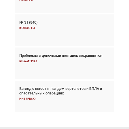
№ 31 (840)
Авиационный фотограф Дэйв Кох: «Фотография
говорит сама за себя... а ИИ всё портит»
Новости
Новости
Проблемы с цепочками поставок сохраняются
Впервые с 2024 года глобальный трафик
снижается три недели подряд
Аналитика
Аналитика
Взгляд с высоты: тандем вертолётов и БПЛА в
Частный самолёт – это актив. Подходите к
спасательных операциях
покупке соответствующим образом
Интервью
Интервью