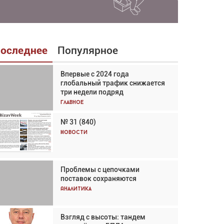
оследнее
Популярное
Впервые с 2024 года
Взгляд с высоты: тандем
глобальный трафик снижается
вертолётов и БПЛА в
три недели подряд
спасательных операциях
Главное
Главное
№ 31 (840)
Авиационный фотограф Дэйв
Кох: «Фотография говорит сама
Новости
за себя... а ИИ всё портит»
Новости
Проблемы с цепочками
Впервые с 2024 года
поставок сохраняются
глобальный трафик снижается
три недели подряд
Аналитика
Аналитика
Взгляд с высоты: тандем
Частный самолёт – это актив.