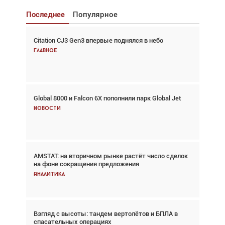
Последнее
Популярное
Citation CJ3 Gen3 впервые поднялся в небо
Взгляд с высоты: тандем вертолётов и БПЛА в
спасательных операциях
Главное
Главное
Global 8000 и Falcon 6X пополнили парк Global Jet
Авиационный фотограф Дэйв Кох: «Фотография
говорит сама за себя... а ИИ всё портит»
Новости
Новости
AMSTAT: на вторичном рынке растёт число сделок
В городах чемпионата мира наблюдался подъём,
на фоне сокращения предложения
хотя общий трафик снизился
Аналитика
Аналитика
Взгляд с высоты: тандем вертолётов и БПЛА в
Частный самолёт – это актив. Подходите к
спасательных операциях
покупке соответствующим образом