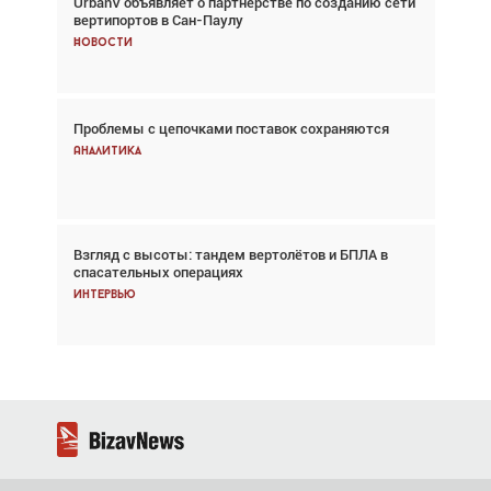
UrbanV объявляет о партнёрстве по созданию сети
Авиационный фотограф Дэйв Кох: «Фотография
вертипортов в Сан-Паулу
говорит сама за себя... а ИИ всё портит»
Новости
Новости
Проблемы с цепочками поставок сохраняются
Впервые с 2024 года глобальный трафик
снижается три недели подряд
Аналитика
Аналитика
Взгляд с высоты: тандем вертолётов и БПЛА в
Частный самолёт – это актив. Подходите к
спасательных операциях
покупке соответствующим образом
Интервью
Интервью