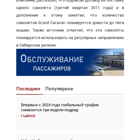
компании, рассказал, что подписан договор на поставку
одного самолета (третий квартал 2011 года) и в
дополнение к этому заметил, что количество
самолетов Grand Caravan планируется довести до пяти
машин. Также источник отметил, что эти самолеты
планируется использовать на регулярных направлениях
в Сибирском регионе.
Последнее
Популярное
Впервые с 2024 года глобальный трафик
Взгляд с высоты: тандем вертолётов и БПЛА в
снижается три недели подряд
спасательных операциях
Главное
Главное