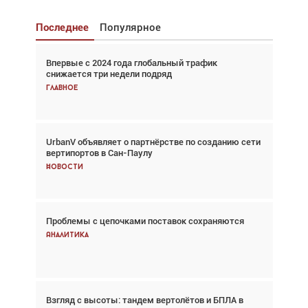
Последнее
Популярное
Впервые с 2024 года глобальный трафик
Взгляд с высоты: тандем вертолётов и БПЛА в
снижается три недели подряд
спасательных операциях
Главное
Главное
UrbanV объявляет о партнёрстве по созданию сети
Авиационный фотограф Дэйв Кох: «Фотография
вертипортов в Сан-Паулу
говорит сама за себя... а ИИ всё портит»
Новости
Новости
Проблемы с цепочками поставок сохраняются
Впервые с 2024 года глобальный трафик
снижается три недели подряд
Аналитика
Аналитика
Взгляд с высоты: тандем вертолётов и БПЛА в
Частный самолёт – это актив. Подходите к