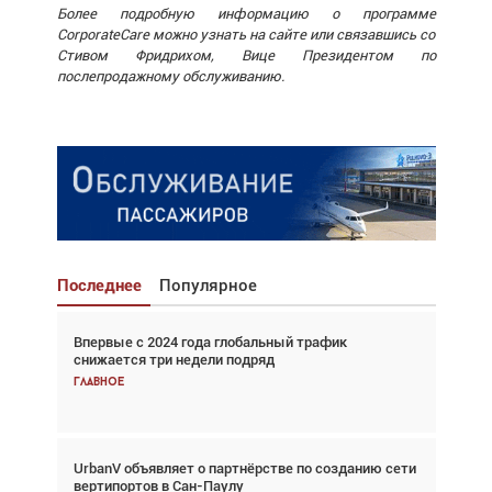
Более подробную информацию о программе
CorporateCare можно узнать на сайте или связавшись со
Стивом Фридрихом, Вице Президентом по
послепродажному обслуживанию.
Последнее
Популярное
Впервые с 2024 года глобальный трафик
Взгляд с высоты: тандем вертолётов и БПЛА в
снижается три недели подряд
спасательных операциях
Главное
Главное
UrbanV объявляет о партнёрстве по созданию сети
Авиационный фотограф Дэйв Кох: «Фотография
вертипортов в Сан-Паулу
говорит сама за себя... а ИИ всё портит»