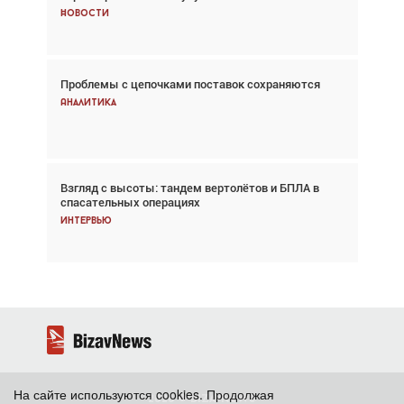
Новости
Новости
Проблемы с цепочками поставок сохраняются
Впервые с 2024 года глобальный трафик
снижается три недели подряд
Аналитика
Аналитика
Взгляд с высоты: тандем вертолётов и БПЛА в
Частный самолёт – это актив. Подходите к
спасательных операциях
покупке соответствующим образом
Интервью
Интервью
На сайте используются cookies. Продолжая
2026 ©
BizavNews