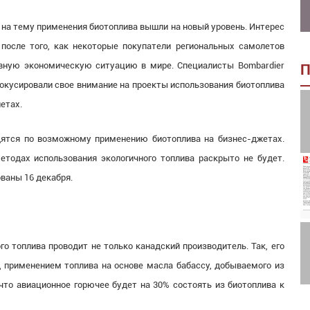
 на тему применения биотоплива вышли на новый уровень. Интерес
после того, как некоторые покупатели региональных самолетов
ивную экономическую ситуацию в мире. Специалисты Bombardier
П
фокусировали свое внимание на проекты использования биотоплива
етах.
одятся по возможному применению биотоплива на бизнес-джетах.
етодах использования экологичного топлива раскрыто не будет.
ваны 16 декабря.
о топлива проводит не только канадский производитель. Так, его
д применением топлива на основе масла бабассу, добываемого из
 что авиационное горючее будет на 30% состоять из биотоплива к