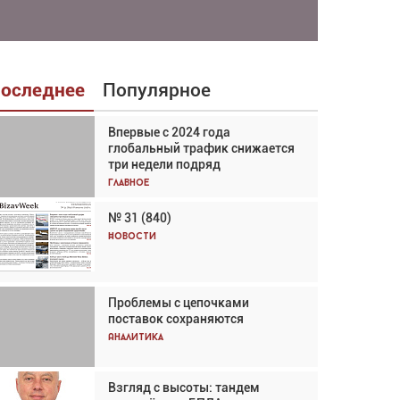
оследнее
Популярное
Впервые с 2024 года
Взгляд с высоты: тандем
глобальный трафик снижается
вертолётов и БПЛА в
три недели подряд
спасательных операциях
Главное
Главное
№ 31 (840)
Авиационный фотограф Дэйв
Кох: «Фотография говорит сама
Новости
за себя... а ИИ всё портит»
Новости
Проблемы с цепочками
Впервые с 2024 года
поставок сохраняются
глобальный трафик снижается
три недели подряд
Аналитика
Аналитика
Взгляд с высоты: тандем
Частный самолёт – это актив.