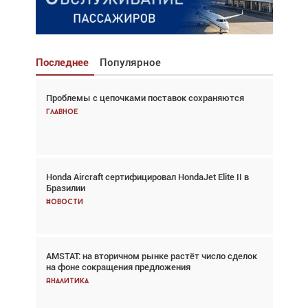
Последнее
Популярное
Проблемы с цепочками поставок сохраняются
Взгляд с высоты: тандем вертолётов и БПЛА в
спасательных операциях
Главное
Главное
Honda Aircraft сертифицировал HondaJet Elite II в
Авиационный фотограф Дэйв Кох: «Фотография
Бразилии
говорит сама за себя... а ИИ всё портит»
Новости
Новости
AMSTAT: на вторичном рынке растёт число сделок
Проблемы с цепочками поставок сохраняются
на фоне сокращения предложения
Аналитика
Аналитика