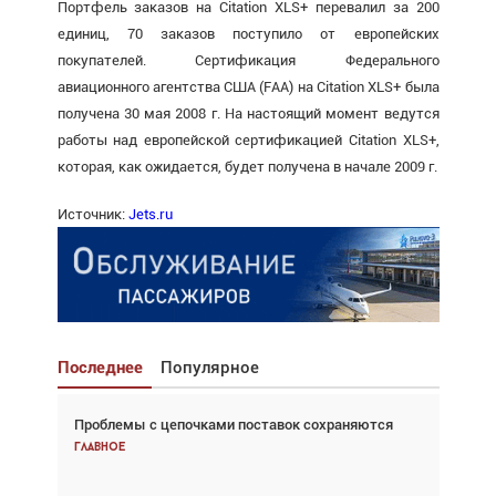
Портфель заказов на Citation XLS+ перевалил за 200
единиц, 70 заказов поступило от европейских
покупателей. Сертификация Федерального
авиационного агентства США (FAA) на Citation XLS+ была
получена 30 мая 2008 г. На настоящий момент ведутся
работы над европейской сертификацией Citation XLS+,
которая, как ожидается, будет получена в начале 2009 г.
Источник:
Jets.ru
Последнее
Популярное
Проблемы с цепочками поставок сохраняются
Взгляд с высоты: тандем вертолётов и БПЛА в
спасательных операциях
Главное
Главное