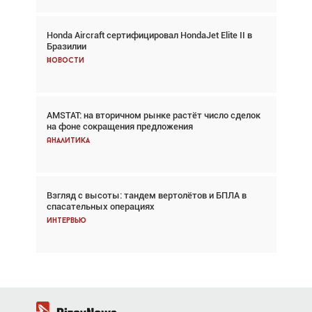
Honda Aircraft сертифицировал HondaJet Elite II в
Авиационный фотограф Дэйв Кох: «Фотография
Бразилии
говорит сама за себя... а ИИ всё портит»
Новости
Новости
AMSTAT: на вторичном рынке растёт число сделок
Проблемы с цепочками поставок сохраняются
на фоне сокращения предложения
Аналитика
Аналитика
Взгляд с высоты: тандем вертолётов и БПЛА в
Частный самолёт – это актив. Подходите к
спасательных операциях
покупке соответствующим образом
Интервью
Интервью