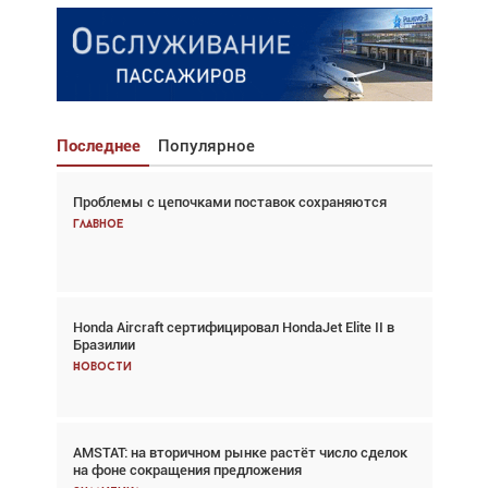
Последнее
Популярное
Проблемы с цепочками поставок сохраняются
Взгляд с высоты: тандем вертолётов и БПЛА в
спасательных операциях
Главное
Главное
Honda Aircraft сертифицировал HondaJet Elite II в
Авиационный фотограф Дэйв Кох: «Фотография
Бразилии
говорит сама за себя... а ИИ всё портит»
Новости
Новости
AMSTAT: на вторичном рынке растёт число сделок
Проблемы с цепочками поставок сохраняются
на фоне сокращения предложения
Аналитика