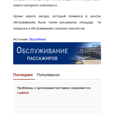
нового ангарного комплекса.
Кроме нового ангара, который появился в центре
обслуживания, были также расширены площади по
покраске и обслуживанию салонов самолетов.
Источник:
BizavNews
Последнее
Популярное
Проблемы с цепочками поставок сохраняются
Взгляд с высоты: тандем вертолётов и БПЛА в
спасательных операциях
Главное
Главное