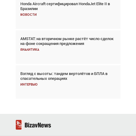
Honda Aircraft сертифицировал HondaJet Elite II в
Авиационный фотограф Дэйв Кох: «Фотография
Бразилии
говорит сама за себя... а ИИ всё портит»
Новости
Новости
AMSTAT: на вторичном рынке растёт число сделок
Проблемы с цепочками поставок сохраняются
на фоне сокращения предложения
Аналитика
Аналитика
Взгляд с высоты: тандем вертолётов и БПЛА в
Частный самолёт – это актив. Подходите к
спасательных операциях
покупке соответствующим образом
Интервью
Интервью