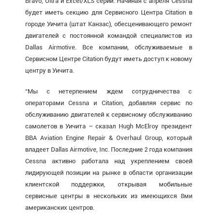
Bravo, Ultra и Excel/XLS серий. Начиная с апреля Cessna
будет иметь секцию для Сервисного Центра Citation в
городе Уичита (штат Канзас), обесценивающего ремонт
двигателей с постоянной командой специалистов из
Dallas Airmotive. Все компании, обслуживаемые в
Сервисном Центре Citation будут иметь доступ к новому
центру в Уичита.
“Мы с нетерпением ждем сотрудничества с
операторами Cessna и Citation, добавляя сервис по
обслуживанию двигателей к сервисному обслуживанию
самолетов в Уичита – сказал Hugh McElroy президент
BBA Aviation Engine Repair & Overhaul Group, который
владеет Dallas Airmotive, Inc. Последние 2 года компания
Cessna активно работала над укреплением своей
лидирующей позиции на рынке в области организации
клиентской поддержки, открывая мобильные
сервисные центры в нескольких из имеющихся 8ми
американских центров.