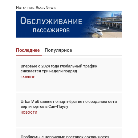
Источник: BizavNews
Последнее
Популярное
Впервые с 2024 года глобальный трафик
Взгляд с высоты: тандем вертолётов и БПЛА в
снижается три недели подряд
спасательных операциях
Главное
Главное
UrbanV объявляет о партнёрстве по созданию сети
Авиационный фотограф Дэйв Кох: «Фотография
вертипортов в Сан-Паулу
говорит сама за себя... а ИИ всё портит»
Новости
Новости
Проблемы с цепочками поставок сохраняются
Впервые с 2024 года глобальный трафик