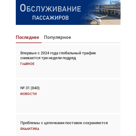
Последнее
Популярное
Впервые с 2024 года глобальный трафик
Взгляд с высоты: тандем вертолётов и БПЛА в
снижается три недели подряд
спасательных операциях
Главное
Главное
№ 31 (840)
Авиационный фотограф Дэйв Кох: «Фотография
говорит сама за себя... а ИИ всё портит»
Новости
Новости
Проблемы с цепочками поставок сохраняются
Впервые с 2024 года глобальный трафик
снижается три недели подряд
Аналитика
Аналитика