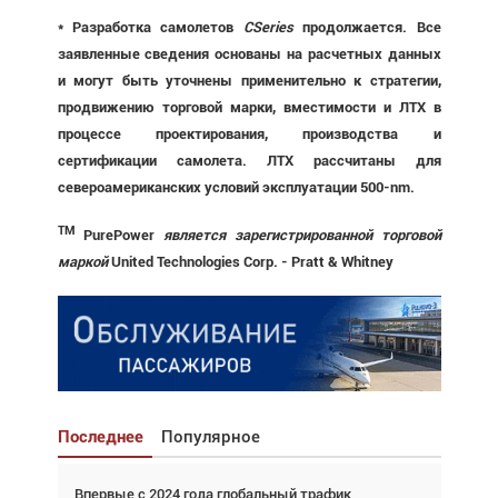
* Разработка самолетов
CSeries
продолжается. Все
заявленные сведения основаны на расчетных данных
и могут быть уточнены применительно к стратегии,
продвижению торговой марки, вместимости и ЛТХ в
процессе проектирования, производства и
сертификации самолета. ЛТХ рассчитаны для
североамериканских условий эксплуатации 500-nm.
TM
PurePower
является зарегистрированной торговой
маркой
United Technologies Corp. - Pratt & Whitney
Последнее
Популярное
Впервые с 2024 года глобальный трафик
Взгляд с высоты: тандем вертолётов и БПЛА в