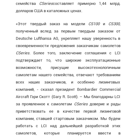
семейства
CSeries
составляет примерно 1,44 млрд.
долларов США в каталожных ценах.
«Этот твердый заказ на модели
CS
100
и
CS
300,
полученный вслед за первым твердым заказом от
Deutsche Lufthansa AG, укрепляет нашу уверенность в
своевременности предложения заказчикам самолетов
С
Series
.
Более того
,
заключение соглашения с LCI
подтверждает то, что широкие эксплуатационные
возможности, присущие высокотехнологичным
самолетам нашего семейства, отвечают требованиям
всех наших заказчиков, и особенно лизинговых
компаний, - сказал президент Bombardier Commercial
Aircraft Гэри Скотт (Gary R. Scott). – Мы благодарны LCI
за проявленное к самолетам
СSeries
доверие и рады
приветствовать ее в качестве первой лизинговой
компании, ставшей стартовым заказчиком. Мы будем
работать с LCI над дальнейшей разработкой этих
самолетов, которые планируется ввести в