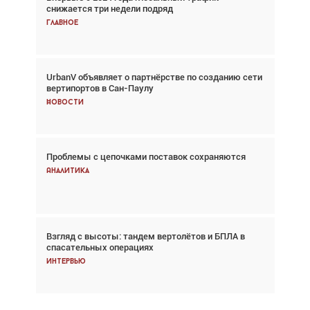
снижается три недели подряд
спасательных операциях
Главное
Главное
UrbanV объявляет о партнёрстве по созданию сети
Авиационный фотограф Дэйв Кох: «Фотография
вертипортов в Сан-Паулу
говорит сама за себя... а ИИ всё портит»
Новости
Новости
Проблемы с цепочками поставок сохраняются
Впервые с 2024 года глобальный трафик
снижается три недели подряд
Аналитика
Аналитика
Взгляд с высоты: тандем вертолётов и БПЛА в
Частный самолёт – это актив. Подходите к
спасательных операциях
покупке соответствующим образом
Интервью
Интервью