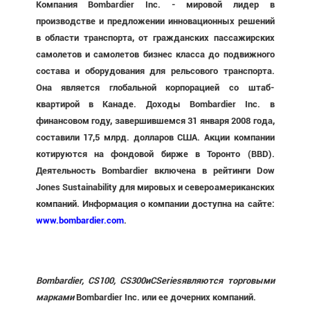
Компания Bombardier Inc. - мировой лидер в
производстве и предложении инновационных решений
в области транспорта, от гражданских пассажирских
самолетов и самолетов бизнес класса до подвижного
состава и оборудования для рельсового транспорта.
Она является глобальной корпорацией со штаб-
квартирой в Канаде.
Доходы
Bombardier Inc. в
финансовом году, завершившемся 31 января 2008 года,
составили 17,5 млрд. долларов США. Акции компании
котируются на фондовой бирже в Торонто (BBD).
Деятельность Bombardier включена в рейтинги Dow
Jones Sustainability для мировых и североамериканских
компаний. Информация о компании доступна на сайте:
www.bombardier.com
.
Bombardier
,
CS
100,
CS
300
и
CSeries
являются торговыми
марками
Bombardier Inc. или ее дочерних компаний.