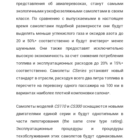
представления об авиаперевозках, станут самыми
экологичными узкофюзеляжными самолетами в своем
классе. По сравнению с выпускаемыми в настоящее
время самолетами подобной размерности они будут
выделять меньше углекислого газа и оксидов азота до
20 и 50%* соответственно и будут вчетверо* менее
шумными. Они также предоставят исключительно
высокую экономичность за счет снижения потребления
топлива и эксплуатационных расходов до 20% и 15%*
соответственно. Самолеты
CSeries
установят новый
стандарт в отрасли, расходуя всего два литра топлива в
пересчете на перевозку одного пассажира на 100 км в
вариантах наиболее плотной компоновки салона*.
Самолеты моделей
CS
110
и
CS
300
оснащаются новыми
двигателями единой серии и будут однотипными в
части пилотирования (the same crew type rating).
Эксплуатационные процедуры и процедуры
техобслуживания этих самолетов будут одинаковыми.