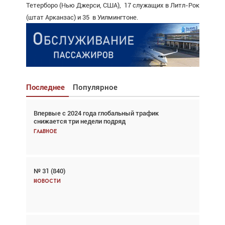
Тетерборо (Нью Джерси, США), 17 служащих в Литл-Рок
(штат Арканзас) и 35 в Уилмингтоне.
Последнее
Популярное
Впервые с 2024 года глобальный трафик
Взгляд с высоты: тандем вертолётов и БПЛА в
снижается три недели подряд
спасательных операциях
Главное
Главное
№ 31 (840)
Авиационный фотограф Дэйв Кох: «Фотография
говорит сама за себя... а ИИ всё портит»
Новости
Новости