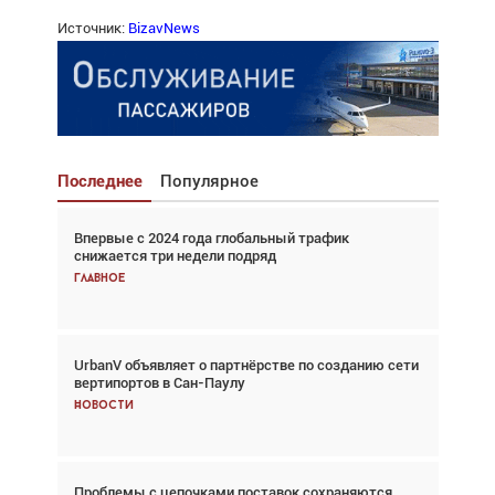
Источник:
BizavNews
Последнее
Популярное
Впервые с 2024 года глобальный трафик
Взгляд с высоты: тандем вертолётов и БПЛА в
снижается три недели подряд
спасательных операциях
Главное
Главное
UrbanV объявляет о партнёрстве по созданию сети
Авиационный фотограф Дэйв Кох: «Фотография
вертипортов в Сан-Паулу
говорит сама за себя... а ИИ всё портит»
Новости
Новости
Проблемы с цепочками поставок сохраняются
Впервые с 2024 года глобальный трафик