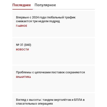
Последнее
Популярное
Впервые с 2024 года глобальный трафик
Взгляд с высоты: тандем вертолётов и БПЛА в
снижается три недели подряд
спасательных операциях
Главное
Главное
№ 31 (840)
Авиационный фотограф Дэйв Кох: «Фотография
говорит сама за себя... а ИИ всё портит»
Новости
Новости
Проблемы с цепочками поставок сохраняются
Впервые с 2024 года глобальный трафик
снижается три недели подряд
Аналитика
Аналитика
Взгляд с высоты: тандем вертолётов и БПЛА в
Частный самолёт – это актив. Подходите к
спасательных операциях
покупке соответствующим образом