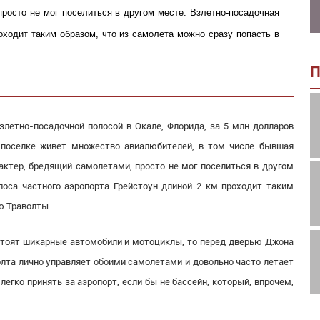
просто не мог поселиться в другом месте. Взлетно-посадочная
оходит таким образом, что из самолета можно сразу попасть в
П
етно-посадочной полосой в Окале, Флорида, за 5 млн долларов
 поселке живет множество авиалюбителей, в том числе бывшая
актер, бредящий самолетами, просто не мог поселиться в другом
лоса частного аэропорта Грейстоун длиной 2 км проходит таким
ю Траволты.
стоят шикарные автомобили и мотоциклы, то перед дверью Джона
олта лично управляет обоими самолетами и довольно часто летает
легко принять за аэропорт, если бы не бассейн, который, впрочем,