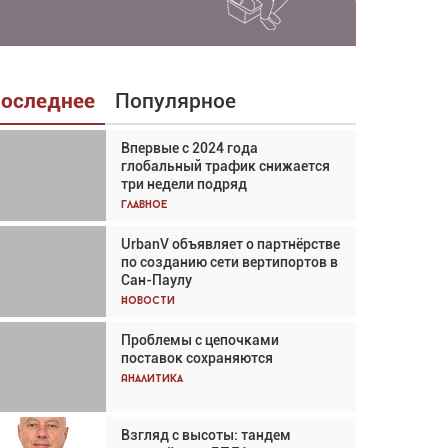
оследнее
Популярное
Впервые с 2024 года
Взгляд с высоты: тандем
глобальный трафик снижается
вертолётов и БПЛА в
три недели подряд
спасательных операциях
Главное
Главное
UrbanV объявляет о партнёрстве
Авиационный фотограф Дэйв
по созданию сети вертипортов в
Кох: «Фотография говорит сама
Сан-Паулу
за себя... а ИИ всё портит»
Новости
Новости
Проблемы с цепочками
Впервые с 2024 года
поставок сохраняются
глобальный трафик снижается
три недели подряд
Аналитика
Аналитика
Взгляд с высоты: тандем
Частный самолёт – это актив.