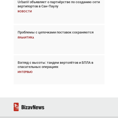
UrbanV объявляет о партнёрстве по созданию сети
Авиационный фотограф Дэйв Кох: «Фотография
вертипортов в Сан-Паулу
говорит сама за себя... а ИИ всё портит»
Новости
Новости
Проблемы с цепочками поставок сохраняются
Впервые с 2024 года глобальный трафик
снижается три недели подряд
Аналитика
Аналитика
Взгляд с высоты: тандем вертолётов и БПЛА в
Частный самолёт – это актив. Подходите к
спасательных операциях
покупке соответствующим образом
Интервью
Интервью