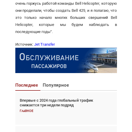
очень горжусь работой команды Bell Helicopter, которую
они проделали, чтобы создать Bell 429, и я полагаю, что
это только начало многих больших свершений Bell
Helicopter, которые мы будем наблюдать в
последующие годы".
Источник:
Jet Transfer
Последнее
Популярное
Впервые с 2024 года глобальный трафик
Взгляд с высоты: тандем вертолётов и БПЛА в
снижается три недели подряд
спасательных операциях
Главное
Главное