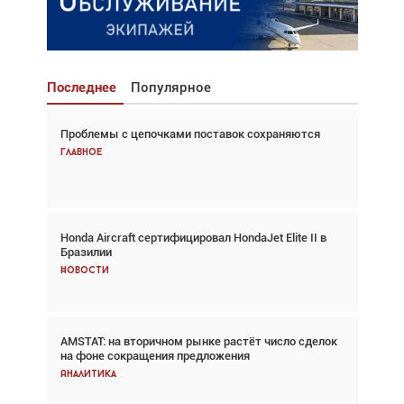
Последнее
Популярное
Проблемы с цепочками поставок сохраняются
Взгляд с высоты: тандем вертолётов и БПЛА в
спасательных операциях
Главное
Главное
Honda Aircraft сертифицировал HondaJet Elite II в
Авиационный фотограф Дэйв Кох: «Фотография
Бразилии
говорит сама за себя... а ИИ всё портит»
Новости
Новости
AMSTAT: на вторичном рынке растёт число сделок
Проблемы с цепочками поставок сохраняются
на фоне сокращения предложения
Аналитика
Аналитика