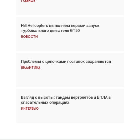
Главное
Главное
Hill Helicopters выполнила первый запуск
Авиационный фотограф Дэйв Кох: «Фотография
турбовального двигателя GT50
говорит сама за себя... а ИИ всё портит»
Новости
Новости
Проблемы с цепочками поставок сохраняются
Впервые с 2024 года глобальный трафик
снижается три недели подряд
Аналитика
Аналитика
Взгляд с высоты: тандем вертолётов и БПЛА в
Частный самолёт – это актив. Подходите к
спасательных операциях
покупке соответствующим образом
Интервью
Интервью