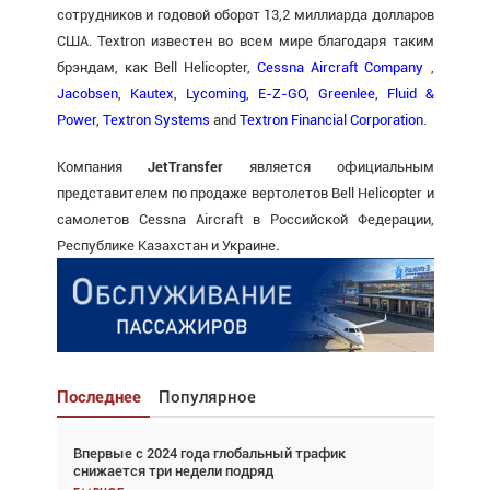
сотрудников и годовой оборот 13,2 миллиарда долларов
США. Textron известен во всем мире благодаря таким
брэндам, как Bell Helicopter,
Cessna Aircraft Company
,
Jacobsen
,
Kautex
,
Lycoming
,
E-Z-GO
,
Greenlee
,
Fluid &
Power
,
Textron Systems
and
Textron Financial Corporation
.
Компания
Jet
Transfer
является официальным
представителем по продаже вертолетов Bell Helicopter и
самолетов Cessna Aircraft в Российской Федерации,
.
Республике Казахстан и Украине
Последнее
Популярное
Впервые с 2024 года глобальный трафик
Взгляд с высоты: тандем вертолётов и БПЛА в
снижается три недели подряд
спасательных операциях