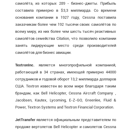
самолёта, из которых 289 - бизнес-джеты. Прибыль
составила примерно в $3,3 миллиарда. Со времени
основания компании в 1927 году, Cessna поставила
заказчикам более чем 192 тысячи своих самолётов по
всему миру, из них более чем шесть тысяч реактивных
самолётов семейства Citation, что позволило компании
занять лидирующие место среди производителей
самолётов для бизнес авиации.
Textron
Inc
.
является многопрофильной компанией,
работающей в 34 странах, имеющей примерно 44000
сотрудников и годовой оборот 13,2 миллиарда долларов
США. Textron известен во всем мире благодаря таким
брэндам, как Bell Helicopter, Cessna Aircraft Company ,
Jacobsen, Kautex, Lycoming, E-Z-GO, Greenlee, Fluid &
Power, Textron Systems and Textron Financial Corporation.
Jet
Transfer
является официальным представителем по
продаже вертолетов Bell Helicopter и самолетов Cessna