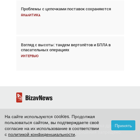
Проблемы с цепочками поставок сохраняются
Впервые с 2024 года глобальный трафик
снижается три недели подряд
Аналитика
Аналитика
Взгляд с высоты: тандем вертолётов и БПЛА в
Частный самолёт – это актив. Подходите к
спасательных операциях
покупке соответствующим образом
Интервью
Интервью
На сайте используются cookies. Продолжая
2026 ©
BizavNews
пользоваться сайтом, вы подтверждаете своё
Принять
Копирование контента и размещение на других
согласие на их использование в соответствии
сайтах без специального разрешения запрещено.
с
политикой конфиденциальности
.