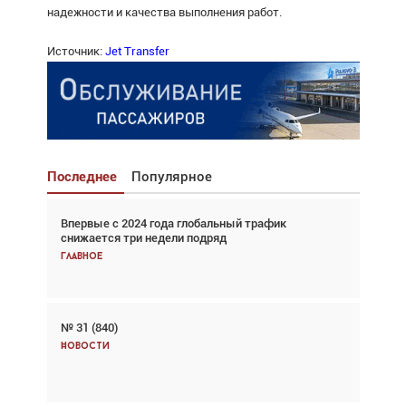
надежности и качества выполнения работ.
Источник:
Jet Transfer
Последнее
Популярное
Впервые с 2024 года глобальный трафик
Взгляд с высоты: тандем вертолётов и БПЛА в
снижается три недели подряд
спасательных операциях
Главное
Главное
№ 31 (840)
Авиационный фотограф Дэйв Кох: «Фотография
говорит сама за себя... а ИИ всё портит»
Новости
Новости