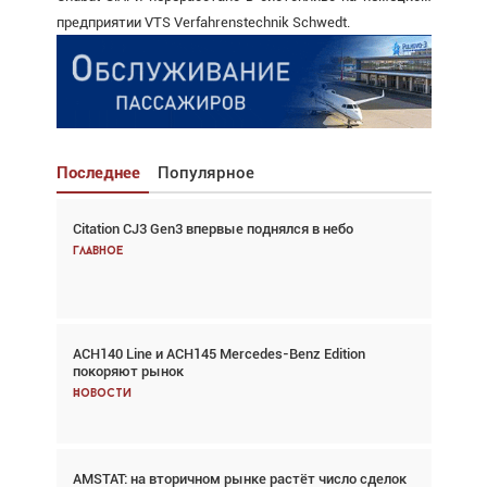
предприятии VTS Verfahrenstechnik Schwedt.
Последнее
Популярное
Citation CJ3 Gen3 впервые поднялся в небо
Взгляд с высоты: тандем вертолётов и БПЛА в
спасательных операциях
Главное
Главное
ACH140 Line и ACH145 Mercedes-Benz Edition
Авиационный фотограф Дэйв Кох: «Фотография
покоряют рынок
говорит сама за себя... а ИИ всё портит»
Новости
Новости
AMSTAT: на вторичном рынке растёт число сделок
В городах чемпионата мира наблюдался подъём,