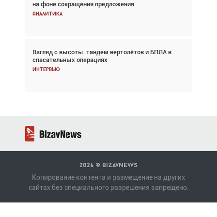
на фоне сокращения предложения
хотя общий трафик снизился
Аналитика
Аналитика
Взгляд с высоты: тандем вертолётов и БПЛА в
Частный самолёт – это актив. Подходите к
спасательных операциях
покупке соответствующим образом
Интервью
Интервью
2026 ©
BizavNews
Копирование контента и размещение на других
сайтах без специального разрешения запрещено.