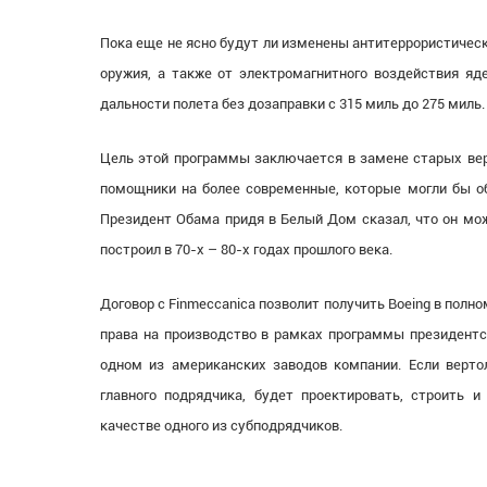
Пока еще не ясно будут ли изменены антитеррористическ
оружия, а также от электромагнитного воздействия яд
дальности полета без дозаправки с 315 миль до 275 миль.
Цель этой программы заключается в замене старых вер
помощники на более современные, которые могли бы об
Президент Обама придя в Белый Дом сказал, что он мож
построил в 70-х – 80-х годах прошлого века.
Договор с Finmeccanica позволит получить Boeing в пол
права на производство в рамках программы президентск
одном из американских заводов компании. Если вертол
главного подрядчика, будет проектировать, строить и
качестве одного из субподрядчиков.