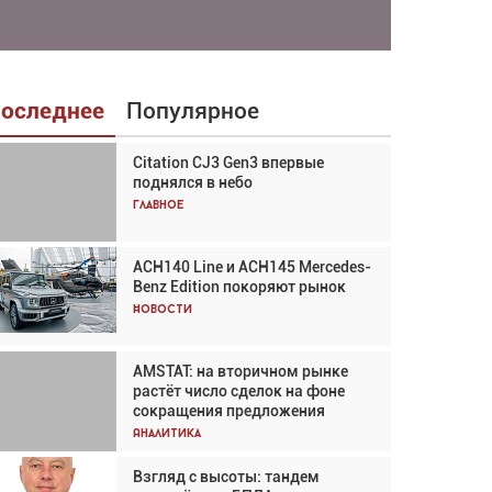
оследнее
Популярное
Citation CJ3 Gen3 впервые
Взгляд с высоты: тандем
поднялся в небо
вертолётов и БПЛА в
спасательных операциях
Главное
Главное
ACH140 Line и ACH145 Mercedes-
Авиационный фотограф Дэйв
Benz Edition покоряют рынок
Кох: «Фотография говорит сама
за себя... а ИИ всё портит»
Новости
Новости
AMSTAT: на вторичном рынке
В городах чемпионата мира
растёт число сделок на фоне
наблюдался подъём, хотя
сокращения предложения
общий трафик снизился
Аналитика
Аналитика
Взгляд с высоты: тандем
Частный самолёт – это актив.