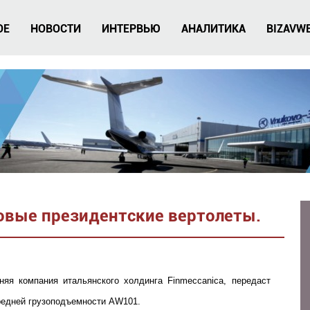
ОЕ
НОВОСТИ
ИНТЕРВЬЮ
АНАЛИТИКА
BIZAVW
новые президентские вертолеты.
няя компания итальянского холдинга Finmeccanica, передаст
редней грузоподъемности AW101.