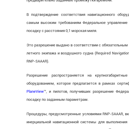
предварительно заданные промежутки времени.
В подтверждение соответствия навигационного оборуд
самым высоким требованиям Федеральное управление 
посадку с расстояния 0,1 морская миля.
Это разрешение выдано в соответствии с обязательным
летного экипажа и воздушного судна (Required Navigational
RNP-SAAAR).
Разрешение распространяется на крупногабаритны
оборудованием, которое предлагается в рамках серт
PlaneView
™, и пилотов, получивших разрешение Федер
посадку по заданным параметрам.
Процедуры, предусмотренные условиями RNP-SAAAR, вк
инерциальной навигационной системы для выполнения