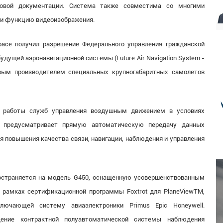
ртовой документации. Система также совместима со многими
и функцию видеоизображения.
pace получил разрешение Федерального управления гражданской
дущей аэронавигационной системы (Future Air Navigation System -
рвым производителем специальных крупногабаритных самолетов
 работы служб управления воздушным движением в условиях
ма предусматривает прямую автоматическую передачу данных
я повышения качества связи, навигации, наблюдения и управления
остраняется на модель G450, оснащенную усовершенствованным
 рамках сертификационной программы Foxtrot для PlaneViewTM,
лючающей систему авиаэлектроники Primus Epic Honeywell.
щение контрактной полуавтоматической системы наблюдения