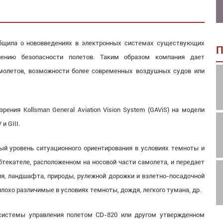
общила о нововведениях в электронных системах существующих
П
шению безопасности полетов. Таким образом компания дает
молетов, возможности более современных воздушных судов или
ения Kollsman General Aviation Vision System (GAViS) на модели
и GIII.
й уровень ситуационного ориентирования в условиях темноты и
бтекателе, расположенном на носовой части самолета, и передает
я, ландшафта, природы, рулежной дорожки и взлетно-посадочной
лохо различимые в условиях темноты, дождя, легкого тумана, др.
системы управления полетом CD-820 или другом утвержденном