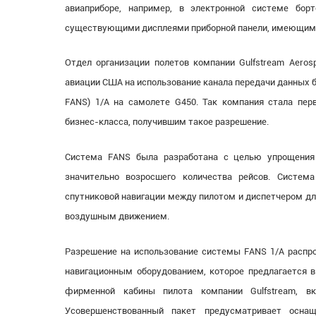
авиаприборе, например, в электронной системе бо
существующими дисплеями приборной панели, имеющим
Отдел организации полетов компании Gulfstream Aeros
авиации США на использование канала передачи данных бу
FANS) 1/A на самолете G450. Так компания стала пе
бизнес-класса, получившим такое разрешение.
Система FANS была разработана с целью упрощения
значительно возросшего количества рейсов. Систе
спутниковой навигации между пилотом и диспетчером дл
воздушным движением.
Разрешение на использование системы FANS 1/A распр
навигационным оборудованием, которое предлагается в
фирменной кабины пилота компании Gulfstream, вк
Усовершенствованный пакет предусматривает осна