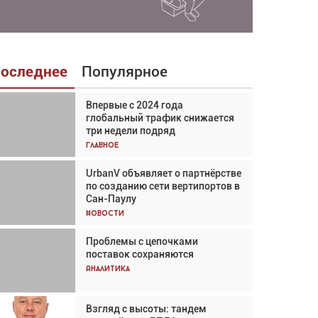
оследнее
Популярное
Впервые с 2024 года
Взгляд с высоты: тандем
глобальный трафик снижается
вертолётов и БПЛА в
три недели подряд
спасательных операциях
Главное
Главное
UrbanV объявляет о партнёрстве
Авиационный фотограф Дэйв
по созданию сети вертипортов в
Кох: «Фотография говорит сама
Сан-Паулу
за себя... а ИИ всё портит»
Новости
Новости
Проблемы с цепочками
Впервые с 2024 года
поставок сохраняются
глобальный трафик снижается
три недели подряд
Аналитика
Аналитика
Взгляд с высоты: тандем
Частный самолёт – это актив.