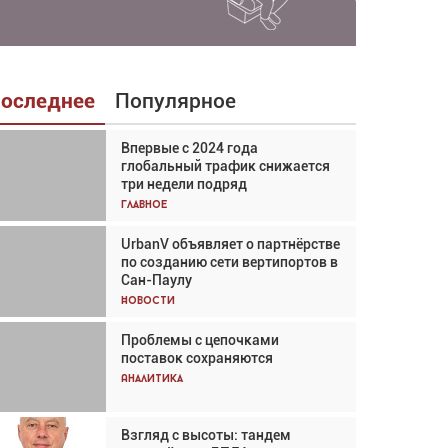
оследнее
Популярное
Впервые с 2024 года
Взгляд с высоты: тандем
глобальный трафик снижается
вертолётов и БПЛА в
три недели подряд
спасательных операциях
Главное
Главное
UrbanV объявляет о партнёрстве
Авиационный фотограф Дэйв
по созданию сети вертипортов в
Кох: «Фотография говорит сама
Сан-Паулу
за себя... а ИИ всё портит»
Новости
Новости
Проблемы с цепочками
Впервые с 2024 года
поставок сохраняются
глобальный трафик снижается
три недели подряд
Аналитика
Аналитика
Взгляд с высоты: тандем
Частный самолёт – это актив.