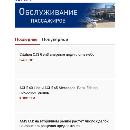
Последнее
Популярное
Citation CJ3 Gen3 впервые поднялся в небо
Взгляд с высоты: тандем вертолётов и БПЛА в
спасательных операциях
Главное
Главное
ACH140 Line и ACH145 Mercedes-Benz Edition
Авиационный фотограф Дэйв Кох: «Фотография
покоряют рынок
говорит сама за себя... а ИИ всё портит»
Новости
Новости
AMSTAT: на вторичном рынке растёт число сделок
В городах чемпионата мира наблюдался подъём,
на фоне сокращения предложения
хотя общий трафик снизился