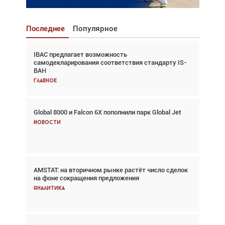
Последнее
Популярное
IBAC предлагает возможность
Взгляд с высоты: тандем вертолётов и БПЛА в
самодекларирования соответствия стандарту IS-
спасательных операциях
BAH
Главное
Главное
Global 8000 и Falcon 6X пополнили парк Global Jet
Авиационный фотограф Дэйв Кох: «Фотография
говорит сама за себя... а ИИ всё портит»
Новости
Новости
AMSTAT: на вторичном рынке растёт число сделок
В городах чемпионата мира наблюдался подъём,
на фоне сокращения предложения
хотя общий трафик снизился
Аналитика
Аналитика