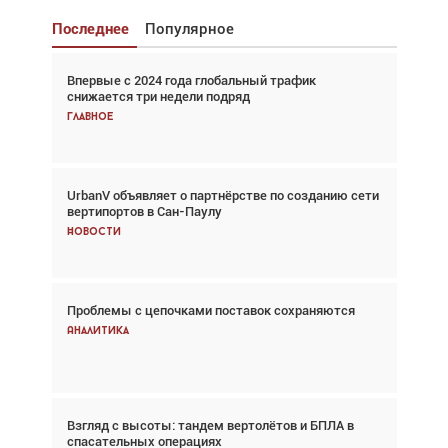
Последнее
Популярное
Впервые с 2024 года глобальный трафик
Взгляд с высоты: тандем вертолётов и БПЛА в
снижается три недели подряд
спасательных операциях
Главное
Главное
UrbanV объявляет о партнёрстве по созданию сети
Авиационный фотограф Дэйв Кох: «Фотография
вертипортов в Сан-Паулу
говорит сама за себя... а ИИ всё портит»
Новости
Новости
Проблемы с цепочками поставок сохраняются
Впервые с 2024 года глобальный трафик
снижается три недели подряд
Аналитика
Аналитика
Взгляд с высоты: тандем вертолётов и БПЛА в
Частный самолёт – это актив. Подходите к
спасательных операциях
покупке соответствующим образом