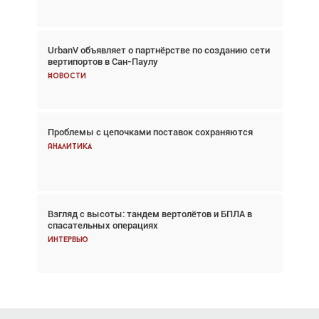
UrbanV объявляет о партнёрстве по созданию сети
Авиационный фотограф Дэйв Кох: «Фотография
вертипортов в Сан-Паулу
говорит сама за себя... а ИИ всё портит»
Новости
Новости
Проблемы с цепочками поставок сохраняются
Впервые с 2024 года глобальный трафик
снижается три недели подряд
Аналитика
Аналитика
Взгляд с высоты: тандем вертолётов и БПЛА в
Частный самолёт – это актив. Подходите к
спасательных операциях
покупке соответствующим образом
Интервью
Интервью