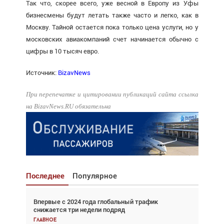
Так что, скорее всего, уже весной в Европу из Уфы
бизнесмены будут летать также часто и легко, как в
Москву. Тайной остается пока только цена услуги, но у
московских авиакомпаний счет начинается обычно с
цифры в 10 тысяч евро.
Источник:
BizavNews
При перепечатке и цитировании публикаций сайта ссылка
на BizavNews.RU обязательна
Последнее
Популярное
Впервые с 2024 года глобальный трафик
Взгляд с высоты: тандем вертолётов и БПЛА в
снижается три недели подряд
спасательных операциях
Главное
Главное