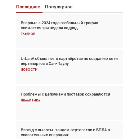
Последнее
Популярное
Впервые с 2024 года глобальный трафик
Взгляд с высоты: тандем вертолётов и БПЛА в
снижается три недели подряд
спасательных операциях
Главное
Главное
UrbanV объявляет о партнёрстве по созданию сети
Авиационный фотограф Дэйв Кох: «Фотография
вертипортов в Сан-Паулу
говорит сама за себя... а ИИ всё портит»
Новости
Новости
Проблемы с цепочками поставок сохраняются
Впервые с 2024 года глобальный трафик
снижается три недели подряд
Аналитика
Аналитика
Взгляд с высоты: тандем вертолётов и БПЛА в
Частный самолёт – это актив. Подходите к
спасательных операциях
покупке соответствующим образом