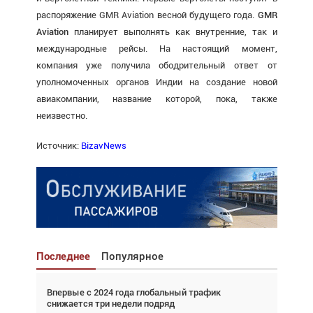
распоряжение GMR Aviation весной будущего года.
GMR
Aviation
планирует выполнять как внутренние, так и
международные рейсы. На настоящий момент,
компания уже получила ободрительный ответ от
уполномоченных органов Индии на создание новой
авиакомпании, название которой, пока, также
неизвестно.
Источник:
BizavNews
Последнее
Популярное
Впервые с 2024 года глобальный трафик
Взгляд с высоты: тандем вертолётов и БПЛА в
снижается три недели подряд
спасательных операциях