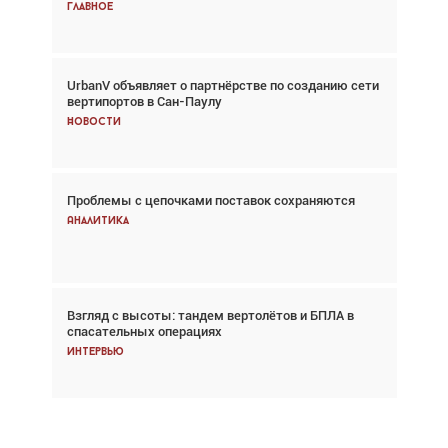
Главное
Главное
UrbanV объявляет о партнёрстве по созданию сети
Авиационный фотограф Дэйв Кох: «Фотография
вертипортов в Сан-Паулу
говорит сама за себя... а ИИ всё портит»
Новости
Новости
Проблемы с цепочками поставок сохраняются
Впервые с 2024 года глобальный трафик
снижается три недели подряд
Аналитика
Аналитика
Взгляд с высоты: тандем вертолётов и БПЛА в
Частный самолёт – это актив. Подходите к
спасательных операциях
покупке соответствующим образом
Интервью
Интервью